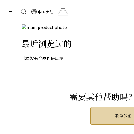
Search
中国大陆
the
menu
Mikimoto
吊
Site
Skip
to
Skip
the
to
最近浏览过的
链
end
the
of
beginning
the
of
此页没有产品可供展示
images
the
gallery
images
gallery
需要其他帮助吗
联系我们