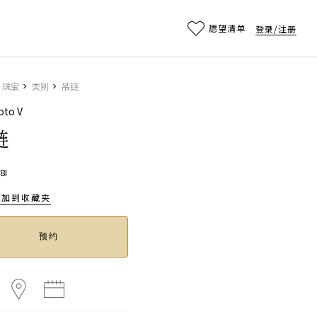
Main
愿望清单
登录/注册
珠宝
类别
吊链
oto V
链
8I
添加到收藏夹
预约