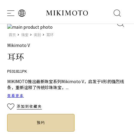
icon
耳
Skip
to
Skip
首页
珠宝
类别
耳环
the
to
环
end
the
Mikimoto V
of
beginning
耳环
the
of
images
the
gallery
images
PE01811PK
gallery
MIKIMOTO推出最新珠宝系列Mikimoto V，启发于V形的强烈线
条，重新诠释了传统珍珠珠宝，
...
查看更多
添加到收藏夹
预约