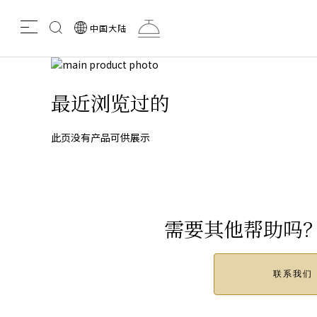
Search
中国大陆
the
menu
Mikimoto
吊
Site
Skip
to
Skip
the
to
最近浏览过的
链
end
the
of
beginning
the
of
此页没有产品可供展示
images
the
gallery
images
gallery
需要其他帮助吗
联系我们