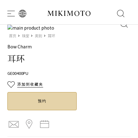
icon
耳
Skip
to
Skip
首页
珠宝
类别
耳环
the
to
环
end
the
Bow Charm
of
beginning
耳环
the
of
images
the
gallery
images
GE00400PU
gallery
添加到收藏夹
预约